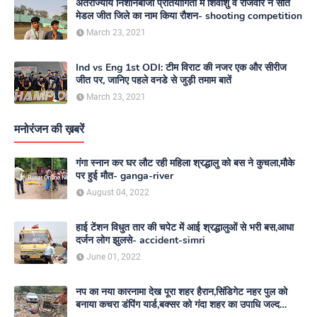
अंतर्राज्यीय निशानेबाजी प्रतियोगिता में शिवांशु व राजवीर ने सात
मेडल जीत जिले का नाम किया रौशन- shooting competition
March 23, 2021
Ind vs Eng 1st ODI: टीम विराट की नजर एक और सीरीज
जीत पर, जानिए पहले वनडे से जुड़ी तमाम बातें
March 23, 2021
मनोरंजन की ख़बरें
गंगा स्नान कर घर लौट रही महिला श्रद्धालु को बस ने कुचला,मौके
पर हुई मौत- ganga-river
August 04, 2022
हाई टेंशन विधुत तार की चपेट में आई श्रद्धालुओं से भरी बस,आधा
दर्जन लोग झुलसे- accident-simri
June 01, 2022
नप का नया कारनामा देख पूरा शहर हैरान,सिंडिगेट नहर पुल को
बनाया कचरा डंपिंग यार्ड,बक्सर को गंदा शहर का उपाधि जल्द