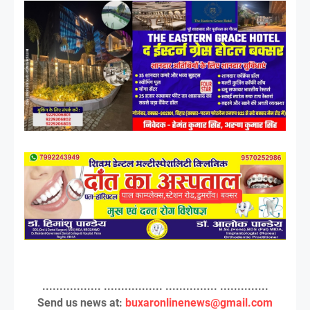
................. ................. ............... ..............
Send us news at:
buxaronlinenews@gmail.com