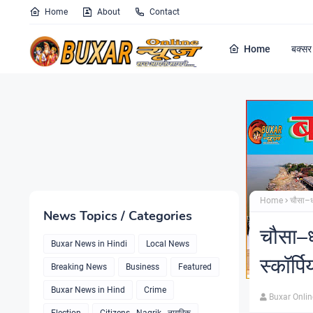
Home
About
Contact
Home
बक्सर 
Home
चौसा–धन
News Topics / Categories
चौसा–धन
Buxar News in Hindi
Local News
स्कॉर्
Breaking News
Business
Featured
Buxar News in Hind
Crime
Buxar Onli