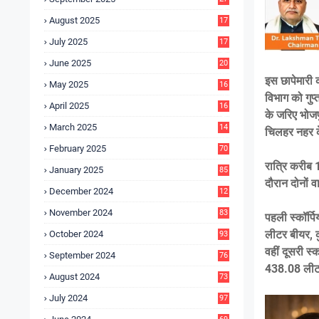
4
August 2025
17
4
July 2025
17
6
June 2025
20
0
इस छापेमारी 
May 2025
16
7
विभाग को गुप
April 2025
16
के जरिए भोजपु
3
March 2025
14
चिलहर नहर क
0
February 2025
70
रात्रि करीब 1
January 2025
85
दौरान दोनों व
December 2024
12
5
November 2024
83
पहली स्कॉर्
लीटर बीयर,
October 2024
93
वहीं दूसरी 
September 2024
76
438.08 लीट
August 2024
73
July 2024
97