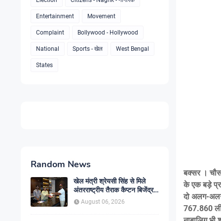
Election
Citizens - Nagrik - नागरिक
Entertainment
Movement
Complaint
Bollywood - Hollywood
National
Sports - खेल
West Bengal
States
Random News
बक्सर । चौसा
खेल मंत्री श्रेयसी सिंह से मिले
के एक बड़े प
अंतरराष्ट्रीय तैराक कैप्टन बिजेंद्र
दो अलग-अलग स्
सिंह, गोकुल जलाशय में तैराकी
August 06, 2026
प्रशिक्षण केंद्र शुरू करने की उठाई
767.860 लीटर
मांग
नाबालिग भी 