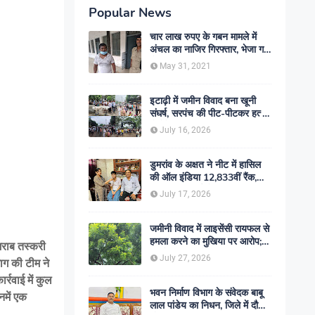
Popular News
चार लाख रुपए के गबन मामले में
अंचल का नाजिर गिरफ्तार, भेजा गया
जेल- sent jail
May 31, 2021
इटाढ़ी में जमीन विवाद बना खूनी
संघर्ष, सरपंच की पीट-पीटकर हत्या;
दो बेटे घायल, सड़क जाम
July 16, 2026
डुमरांव के अक्षत ने नीट में हासिल
की ऑल इंडिया 12,833वीं रैंक,
ऑनलाइन पढ़ाई से रचा सफलता का
July 17, 2026
इतिहास
जमीनी विवाद में लाइसेंसी रायफल से
हमला करने का मुखिया पर आरोप;
शराब तस्करी
मामले की जांच में जुटी पुलिस
July 27, 2026
ाग की टीम ने
र्रवाई में कुल
भवन निर्माण विभाग के संवेदक बाबू
नमें एक
लाल पांडेय का निधन, जिले में दौड़ी