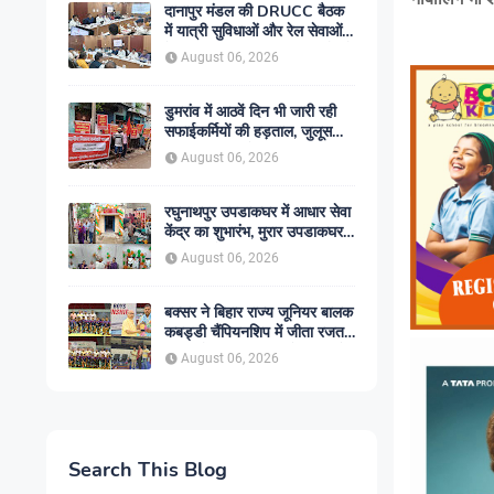
दानापुर मंडल की DRUCC बैठक
में यात्री सुविधाओं और रेल सेवाओं
के विस्तार पर मंथन, अधिकारियों को
August 06, 2026
दिए गए आवश्यक निर्देश
डुमरांव में आठवें दिन भी जारी रही
सफाईकर्मियों की हड़ताल, जुलूस
निकाल सरकार के खिलाफ किया
August 06, 2026
प्रदर्शन
रघुनाथपुर उपडाकघर में आधार सेवा
केंद्र का शुभारंभ, मुरार उपडाकघर
नए भवन में हुआ स्थानांतरित
August 06, 2026
बक्सर ने बिहार राज्य जूनियर बालक
कबड्डी चैंपियनशिप में जीता रजत
पदक, रोमांचक फाइनल में सारण से
August 06, 2026
49-45 से हारा
Search This Blog