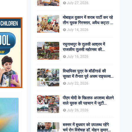
शोक की लहर
July 27, 2026
मोबाइल दुकान में शराब पार्टी कर रहे
तीन युवक गिरफ्तार, अवैध कट्टा व
कारतूस बरामद
July 14, 2026
रघुनाथपुर के तुलसी आश्रम में
राजकीय तुलसी महोत्सव की
अनुशंसा, बीडीओ ने भेजी
July 16, 2026
सकारात्मक रिपोर्ट
विधायिका पुत्र के बॉडीगार्ड की
सुरक्षा में तैनात पूर्व असम राइफल्स
जवान की गोली मारकर हत्या,
July 22, 2026
सहकर्मी अंगरक्षक गिरफ्तार
पीएम मोदी के खिलाफ अपशब्द बोलने
वाले युवक की पहचान में जुटी
पुलिस, बक्सर एसपी ने दिए सख्त
July 26, 2026
कार्रवाई के संकेत
बक्सर में बुधवार को उपलब्ध रहेंगे
चर्म रोग विशेषज्ञ डॉ. मोहन कुमार