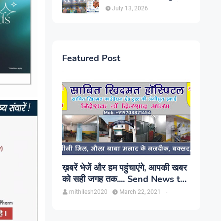
सिंह, प्रकाश यूरो क्लिनिक में होगा
July 13, 2026
परामर्श
Featured Post
ख़बरें भेजें और हम पहुंचाएंगे, आपकी खबर
को सही जगह तक.... Send News to
us!
mithilesh2020
March 22, 2021
-