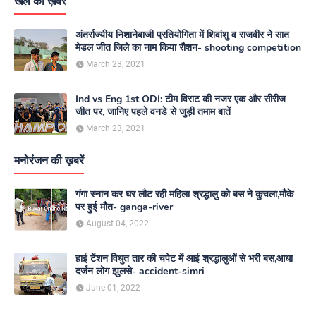
खेल की ख़बरें
अंतर्राज्यीय निशानेबाजी प्रतियोगिता में शिवांशु व राजवीर ने सात
मेडल जीत जिले का नाम किया रौशन- shooting competition
March 23, 2021
Ind vs Eng 1st ODI: टीम विराट की नजर एक और सीरीज
जीत पर, जानिए पहले वनडे से जुड़ी तमाम बातें
March 23, 2021
मनोरंजन की ख़बरें
गंगा स्नान कर घर लौट रही महिला श्रद्धालु को बस ने कुचला,मौके
पर हुई मौत- ganga-river
August 04, 2022
हाई टेंशन विधुत तार की चपेट में आई श्रद्धालुओं से भरी बस,आधा
दर्जन लोग झुलसे- accident-simri
June 01, 2022