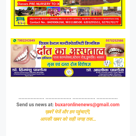
................. ................. ............... ..............
Send us news at:
buxaronlinenews@gmail.com
ख़बरें भेजें और हम पहुंचाएंगे,
आपकी खबर को सही जगह तक...