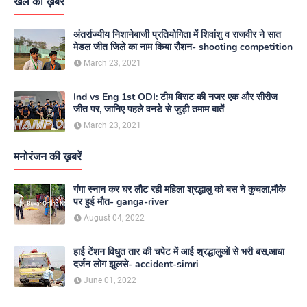
खेल की ख़बरें
अंतर्राज्यीय निशानेबाजी प्रतियोगिता में शिवांशु व राजवीर ने सात
मेडल जीत जिले का नाम किया रौशन- shooting competition
March 23, 2021
Ind vs Eng 1st ODI: टीम विराट की नजर एक और सीरीज
जीत पर, जानिए पहले वनडे से जुड़ी तमाम बातें
March 23, 2021
मनोरंजन की ख़बरें
गंगा स्नान कर घर लौट रही महिला श्रद्धालु को बस ने कुचला,मौके
पर हुई मौत- ganga-river
August 04, 2022
हाई टेंशन विधुत तार की चपेट में आई श्रद्धालुओं से भरी बस,आधा
दर्जन लोग झुलसे- accident-simri
June 01, 2022