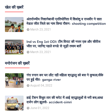
खेल की ख़बरें
अंतर्राज्यीय निशानेबाजी प्रतियोगिता में शिवांशु व राजवीर ने सात
मेडल जीत जिले का नाम किया रौशन- shooting competition
March 23, 2021
Ind vs Eng 1st ODI: टीम विराट की नजर एक और सीरीज
जीत पर, जानिए पहले वनडे से जुड़ी तमाम बातें
March 23, 2021
मनोरंजन की ख़बरें
गंगा स्नान कर घर लौट रही महिला श्रद्धालु को बस ने कुचला,मौके
पर हुई मौत- ganga-river
August 04, 2022
हाई टेंशन विधुत तार की चपेट में आई श्रद्धालुओं से भरी बस,आधा
दर्जन लोग झुलसे- accident-simri
June 01, 2022