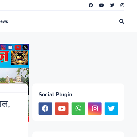
News
Social Plugin
माल,