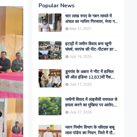
Popular News
चार लाख रुपए के गबन मामले में
अंचल का नाजिर गिरफ्तार, भेजा गया
जेल- sent jail
May 31, 2021
इटाढ़ी में जमीन विवाद बना खूनी
संघर्ष, सरपंच की पीट-पीटकर हत्या;
दो बेटे घायल, सड़क जाम
July 16, 2026
डुमरांव के अक्षत ने नीट में हासिल
की ऑल इंडिया 12,833वीं रैंक,
ऑनलाइन पढ़ाई से रचा सफलता का
July 17, 2026
इतिहास
जमीनी विवाद में लाइसेंसी रायफल से
हमला करने का मुखिया पर आरोप;
मामले की जांच में जुटी पुलिस
July 27, 2026
भवन निर्माण विभाग के संवेदक बाबू
लाल पांडेय का निधन, जिले में दौड़ी