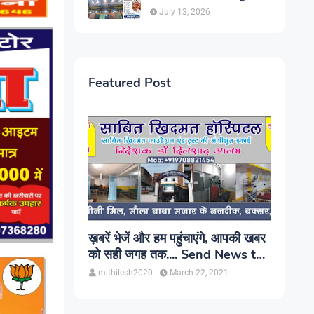
सिंह, प्रकाश यूरो क्लिनिक में होगा
July 13, 2026
परामर्श
Featured Post
ख़बरें भेजें और हम पहुंचाएंगे, आपकी खबर
को सही जगह तक.... Send News to
us!
mithilesh2020
March 22, 2021
-