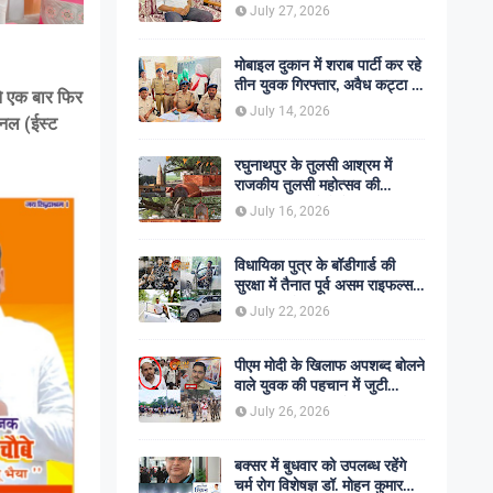
शोक की लहर
July 27, 2026
मोबाइल दुकान में शराब पार्टी कर रहे
तीन युवक गिरफ्तार, अवैध कट्टा व
 ने एक बार फिर
कारतूस बरामद
July 14, 2026
शनल (ईस्ट
रघुनाथपुर के तुलसी आश्रम में
राजकीय तुलसी महोत्सव की
अनुशंसा, बीडीओ ने भेजी
July 16, 2026
सकारात्मक रिपोर्ट
विधायिका पुत्र के बॉडीगार्ड की
सुरक्षा में तैनात पूर्व असम राइफल्स
जवान की गोली मारकर हत्या,
July 22, 2026
सहकर्मी अंगरक्षक गिरफ्तार
पीएम मोदी के खिलाफ अपशब्द बोलने
वाले युवक की पहचान में जुटी
पुलिस, बक्सर एसपी ने दिए सख्त
July 26, 2026
कार्रवाई के संकेत
बक्सर में बुधवार को उपलब्ध रहेंगे
चर्म रोग विशेषज्ञ डॉ. मोहन कुमार