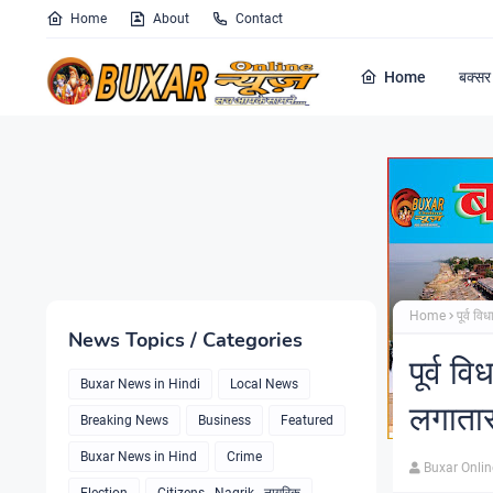
Home
About
Contact
Home
बक्सर 
Home
पूर्व व
News Topics / Categories
पूर्व व
Buxar News in Hindi
Local News
लगातार 
Breaking News
Business
Featured
Buxar News in Hind
Crime
Buxar Onli