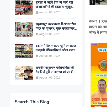
डुमरांव में आठवें दिन भी जारी रही
सफाईकर्मियों की हड़ताल, जुलूस
निकाल सरकार के खिलाफ किया
August 06, 2026
प्रदर्शन
बक्सर । ब्रह्
रघुनाथपुर उपडाकघर में आधार सेवा
बक्सर का नाम
केंद्र का शुभारंभ, मुरार उपडाकघर
जोन) में लगा
नए भवन में हुआ स्थानांतरित
August 06, 2026
बक्सर ने बिहार राज्य जूनियर बालक
कबड्डी चैंपियनशिप में जीता रजत
पदक, रोमांचक फाइनल में सारण से
August 06, 2026
49-45 से हारा
राष्ट्रीय समूहगान प्रतियोगिता की
तैयारियां पूरी, 8 अगस्त को एम.वी.
कॉलेज में गूंजेंगे देशभक्ति के स्वर
August 06, 2026
Search This Blog