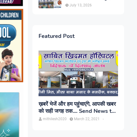
सिंह, प्रकाश यूरो क्लिनिक में होगा
July 13, 2026
परामर्श
Featured Post
ख़बरें भेजें और हम पहुंचाएंगे, आपकी खबर
को सही जगह तक.... Send News to
us!
mithilesh2020
March 22, 2021
-