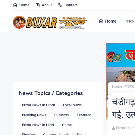
Home
About
Contact
Home
बक्सर 
Home
चंडीगढ़
News Topics / Categories
चंडीगढ
Buxar News in Hindi
Local News
गई, उत्
Breaking News
Business
Featured
Buxar News in Hind
Crime
Buxar Onli