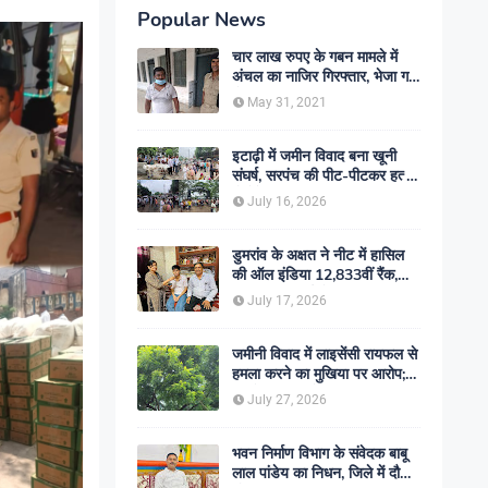
Popular News
चार लाख रुपए के गबन मामले में
अंचल का नाजिर गिरफ्तार, भेजा गया
जेल- sent jail
May 31, 2021
इटाढ़ी में जमीन विवाद बना खूनी
संघर्ष, सरपंच की पीट-पीटकर हत्या;
दो बेटे घायल, सड़क जाम
July 16, 2026
डुमरांव के अक्षत ने नीट में हासिल
की ऑल इंडिया 12,833वीं रैंक,
ऑनलाइन पढ़ाई से रचा सफलता का
July 17, 2026
इतिहास
जमीनी विवाद में लाइसेंसी रायफल से
हमला करने का मुखिया पर आरोप;
मामले की जांच में जुटी पुलिस
July 27, 2026
भवन निर्माण विभाग के संवेदक बाबू
लाल पांडेय का निधन, जिले में दौड़ी