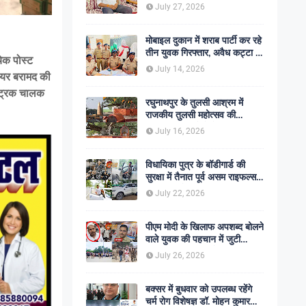
शोक की लहर
July 27, 2026
मोबाइल दुकान में शराब पार्टी कर रहे
तीन युवक गिरफ्तार, अवैध कट्टा व
ेक पोस्ट
कारतूस बरामद
July 14, 2026
बीयर बरामद की
न ट्रक चालक
रघुनाथपुर के तुलसी आश्रम में
राजकीय तुलसी महोत्सव की
अनुशंसा, बीडीओ ने भेजी
July 16, 2026
सकारात्मक रिपोर्ट
विधायिका पुत्र के बॉडीगार्ड की
सुरक्षा में तैनात पूर्व असम राइफल्स
जवान की गोली मारकर हत्या,
July 22, 2026
सहकर्मी अंगरक्षक गिरफ्तार
पीएम मोदी के खिलाफ अपशब्द बोलने
वाले युवक की पहचान में जुटी
पुलिस, बक्सर एसपी ने दिए सख्त
July 26, 2026
कार्रवाई के संकेत
बक्सर में बुधवार को उपलब्ध रहेंगे
चर्म रोग विशेषज्ञ डॉ. मोहन कुमार