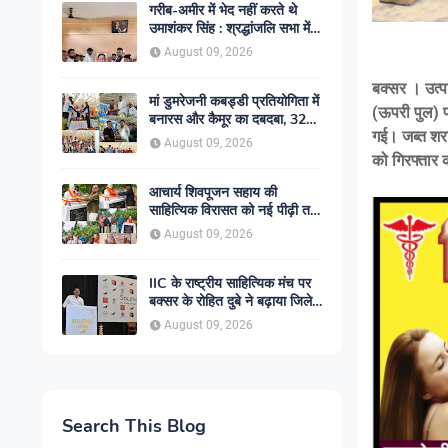
गरीब-अमीर में भेद नहीं करते थे
उमाशंकर सिंह : श्रद्धांजलि सभा में
याद किया गया सरल व्यक्तित्व
August 09, 2026
बक्सर । उत्प
मां डुमरेजनी कबड्डी प्रतियोगिता में
(ऊपरी पुल) प
बनारस और कैमूर का दबदबा, 32
गई। जब्त शर
टीमों ने दिखाया दमखम
August 09, 2026
को गिरफ्तार
आचार्य शिवपूजन सहाय की
साहित्यिक विरासत को नई पीढ़ी तक
पहुंचाना हमारी जिम्मेदारी : प्रो. कृष्णा
August 09, 2026
कान्त सिंह
IIC के राष्ट्रीय साहित्यिक मंच पर
बक्सर के रोहित दुबे ने बढ़ाया जिले
का मान
August 09, 2026
Search This Blog