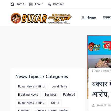
Home
About
Contact
Home
बक्सर 
Home
बक्सर म
News Topics / Categories
बक्सर म
Buxar News in Hindi
Local News
आरोप, प
Breaking News
Business
Featured
Buxar News in Hind
Crime
Buxar Onli