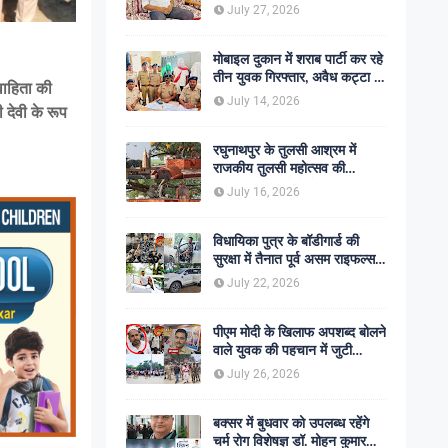
शोक की लहर
July 27, 2026
मोबाइल दुकान में शराब पार्टी कर रहे
तीन युवक गिरफ्तार, अवैध कट्टा व
वाहिता की
कारतूस बरामद
July 14, 2026
 देवी के रूप
रघुनाथपुर के तुलसी आश्रम में
राजकीय तुलसी महोत्सव की
अनुशंसा, बीडीओ ने भेजी
July 16, 2026
सकारात्मक रिपोर्ट
विधायिका पुत्र के बॉडीगार्ड की
सुरक्षा में तैनात पूर्व असम राइफल्स
जवान की गोली मारकर हत्या,
July 22, 2026
सहकर्मी अंगरक्षक गिरफ्तार
पीएम मोदी के खिलाफ अपशब्द बोलने
वाले युवक की पहचान में जुटी
पुलिस, बक्सर एसपी ने दिए सख्त
July 26, 2026
कार्रवाई के संकेत
बक्सर में बुधवार को उपलब्ध रहेंगे
चर्म रोग विशेषज्ञ डॉ. मोहन कुमार