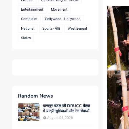
Election
Citizens - Nagrik - नागरिक
Entertainment
Movement
Complaint
Bollywood - Hollywood
National
Sports - खेल
West Bengal
States
Random News
दानापुर मंडल की DRUCC बैठक
में यात्री सुविधाओं और रेल सेवाओं
के विस्तार पर मंथन, अधिकारियों को
August 06, 2026
दिए गए आवश्यक निर्देश