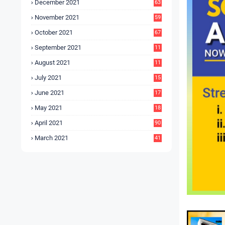
December 2021
63
November 2021
59
October 2021
67
September 2021
11
6
August 2021
11
6
July 2021
15
9
June 2021
17
3
May 2021
18
0
April 2021
90
March 2021
41