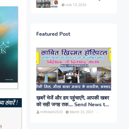
सिंह, प्रकाश यूरो क्लिनिक में होगा
July 13, 2026
परामर्श
Featured Post
ख़बरें भेजें और हम पहुंचाएंगे, आपकी खबर
को सही जगह तक.... Send News to
us!
mithilesh2020
March 22, 2021
-