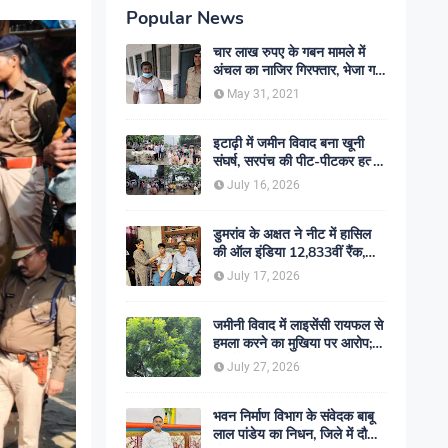
Popular News
चार लाख रुपए के गबन मामले में
अंचल का नाजिर गिरफ्तार, भेजा गया
जेल- sent jail
May 31, 2021
इटाढ़ी में जमीन विवाद बना खूनी
संघर्ष, सरपंच की पीट-पीटकर हत्या;
दो बेटे घायल, सड़क जाम
July 16, 2026
डुमरांव के अक्षत ने नीट में हासिल
की ऑल इंडिया 12,833वीं रैंक,
ऑनलाइन पढ़ाई से रचा सफलता का
July 17, 2026
इतिहास
जमीनी विवाद में लाइसेंसी रायफल से
हमला करने का मुखिया पर आरोप;
मामले की जांच में जुटी पुलिस
July 27, 2026
भवन निर्माण विभाग के संवेदक बाबू
लाल पांडेय का निधन, जिले में दौड़ी