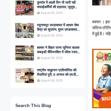
डुमरांव में आठवें दिन भी जारी रही
सफाईकर्मियों की हड़ताल, जुलूस
निकाल सरकार के खिलाफ किया
August 06, 2026
प्रदर्शन
बक्सर । इस व
रघुनाथपुर उपडाकघर में आधार सेवा
संदिग्ध परिस्
केंद्र का शुभारंभ, मुरार उपडाकघर
में हुई है। 
नए भवन में हुआ स्थानांतरित
August 06, 2026
बक्सर ने बिहार राज्य जूनियर बालक
कबड्डी चैंपियनशिप में जीता रजत
पदक, रोमांचक फाइनल में सारण से
August 06, 2026
49-45 से हारा
राष्ट्रीय समूहगान प्रतियोगिता की
तैयारियां पूरी, 8 अगस्त को एम.वी.
कॉलेज में गूंजेंगे देशभक्ति के स्वर
August 06, 2026
Search This Blog