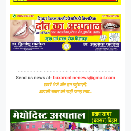
................. ................. ............... ..............
Send us news at:
buxaronlinenews@gmail.com
ख़बरें भेजें और हम पहुंचाएंगे,
आपकी खबर को सही जगह तक...