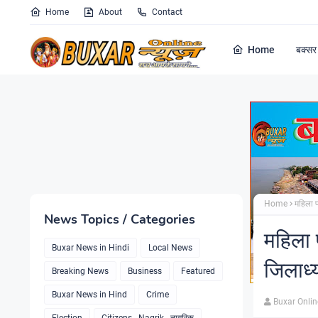
Home
About
Contact
Home
बक्सर 
Home
महिला प
News Topics / Categories
महिला 
Buxar News in Hindi
Local News
जिलाध्
Breaking News
Business
Featured
Buxar News in Hind
Crime
Buxar Onli