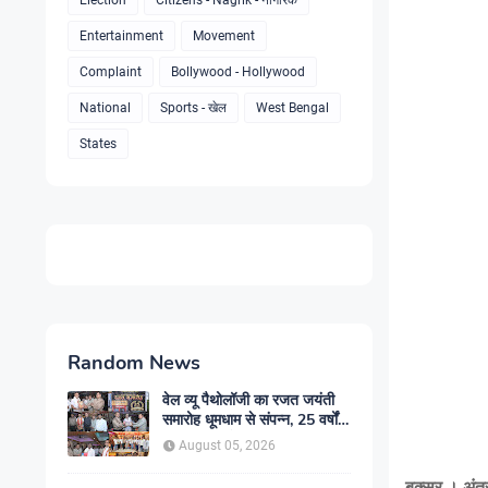
Election
Citizens - Nagrik - नागरिक
Entertainment
Movement
Complaint
Bollywood - Hollywood
National
Sports - खेल
West Bengal
States
Random News
वेल व्यू पैथोलॉजी का रजत जयंती
समारोह धूमधाम से संपन्न, 25 वर्षों
की स्वास्थ्य सेवा यात्रा का हुआ
August 05, 2026
सम्मान
बक्सर । अंतर