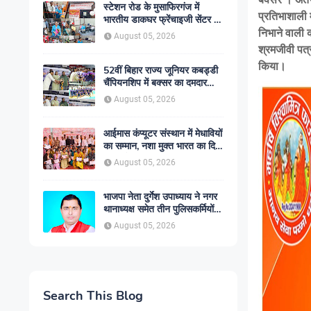
स्टेशन रोड के मुसाफिरगंज में
प्रतिभाशाली
भारतीय डाकघर फ्रेंचाइजी सेंटर का
शुभारंभ, अब एक ही स्थान पर मिलेंगी
निभाने वाली 
August 05, 2026
डाक विभाग की प्रमुख सेवाएं
श्रमजीवी पत्
किया।
52वीं बिहार राज्य जूनियर कबड्डी
चैंपियनशिप में बक्सर का दमदार
प्रदर्शन, लगातार दो जीत दर्ज
August 05, 2026
आईमास कंप्यूटर संस्थान में मेधावियों
का सम्मान, नशा मुक्त भारत का दिया
गया संदेश
August 05, 2026
भाजपा नेता दुर्गेश उपाध्याय ने नगर
थानाध्यक्ष समेत तीन पुलिसकर्मियों
पर ठोका मानहानि का मुकदमा
August 05, 2026
Search This Blog