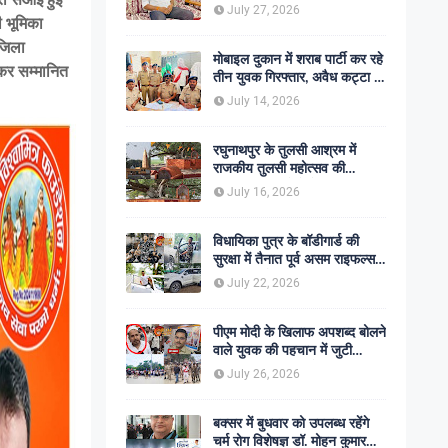
शोक की लहर
July 27, 2026
 भूमिका
 जिला
मोबाइल दुकान में शराब पार्टी कर रहे
ेकर सम्मानित
तीन युवक गिरफ्तार, अवैध कट्टा व
कारतूस बरामद
July 14, 2026
रघुनाथपुर के तुलसी आश्रम में
राजकीय तुलसी महोत्सव की
अनुशंसा, बीडीओ ने भेजी
July 16, 2026
सकारात्मक रिपोर्ट
विधायिका पुत्र के बॉडीगार्ड की
सुरक्षा में तैनात पूर्व असम राइफल्स
जवान की गोली मारकर हत्या,
July 22, 2026
सहकर्मी अंगरक्षक गिरफ्तार
पीएम मोदी के खिलाफ अपशब्द बोलने
वाले युवक की पहचान में जुटी
पुलिस, बक्सर एसपी ने दिए सख्त
July 26, 2026
कार्रवाई के संकेत
बक्सर में बुधवार को उपलब्ध रहेंगे
चर्म रोग विशेषज्ञ डॉ. मोहन कुमार