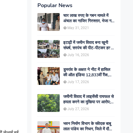
Popular News
चार लाख रुपए के गबन मामले में
अंचल का नाजिर गिरफ्तार, भेजा गया
जेल- sent jail
May 31, 2021
इटाढ़ी में जमीन विवाद बना खूनी
संघर्ष, सरपंच की पीट-पीटकर हत्या;
दो बेटे घायल, सड़क जाम
July 16, 2026
डुमरांव के अक्षत ने नीट में हासिल
की ऑल इंडिया 12,833वीं रैंक,
ऑनलाइन पढ़ाई से रचा सफलता का
July 17, 2026
इतिहास
जमीनी विवाद में लाइसेंसी रायफल से
हमला करने का मुखिया पर आरोप;
मामले की जांच में जुटी पुलिस
July 27, 2026
भवन निर्माण विभाग के संवेदक बाबू
लाल पांडेय का निधन, जिले में दौड़ी
ों सेआई हुई