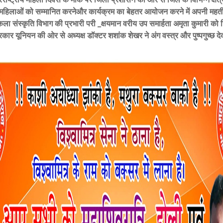
 महिलाओं को सम्मानित करनेऔर कार्यक्रम का बेहतर आयोजन करने में अपनी महती
कला संस्कृति विभाग की प्रभारी परी _क्षयमान वरीय उप समार्हता अमृता कुमारी को
रकार यूनियन की ओर से अध्यक्ष डॉक्टर शशांक शेखर ने अंग वस्त्र और पुष्पगुच्छ द