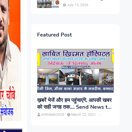
सिंह, प्रकाश यूरो क्लिनिक में होगा
July 13, 2026
परामर्श
Featured Post
ख़बरें भेजें और हम पहुंचाएंगे, आपकी खबर
को सही जगह तक.... Send News to
us!
mithilesh2020
March 22, 2021
-