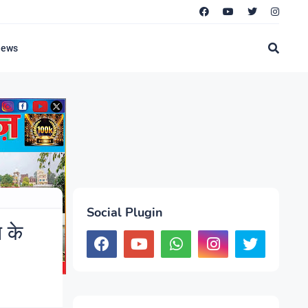
News
Social Plugin
 के