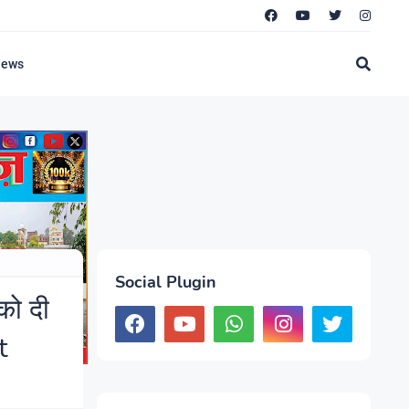
News
Social Plugin
को दी
t