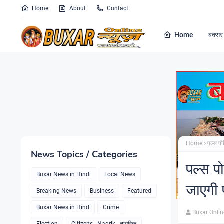
Home
About
Contact
Home
बक्सर 
Home
पल्स प
News Topics / Categories
पल्स प
Buxar News in Hindi
Local News
जाएगी
Breaking News
Business
Featured
Buxar News in Hind
Crime
Buxar Onli