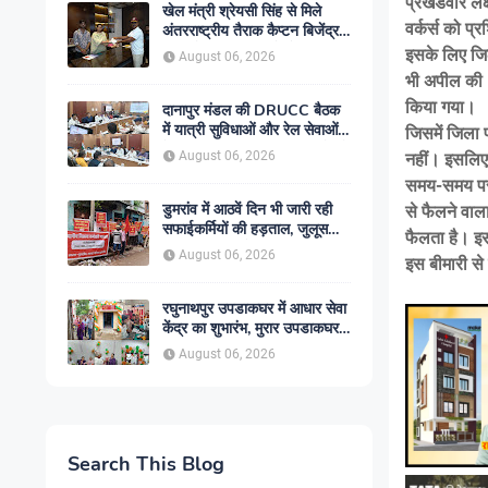
प्रखंडवार लक
खेल मंत्री श्रेयसी सिंह से मिले
वर्कर्स को प
अंतरराष्ट्रीय तैराक कैप्टन बिजेंद्र
सिंह, गोकुल जलाशय में तैराकी
इसके लिए जिल
August 06, 2026
प्रशिक्षण केंद्र शुरू करने की उठाई
भी अपील की। 
मांग
किया गया।
दानापुर मंडल की DRUCC बैठक
में यात्री सुविधाओं और रेल सेवाओं
जिसमें जिला प
के विस्तार पर मंथन, अधिकारियों को
August 06, 2026
नहीं। इसलिए 
दिए गए आवश्यक निर्देश
समय-समय पर स
डुमरांव में आठवें दिन भी जारी रही
से फैलने वाल
सफाईकर्मियों की हड़ताल, जुलूस
फैलता है। इस
निकाल सरकार के खिलाफ किया
August 06, 2026
इस बीमारी से
प्रदर्शन
रघुनाथपुर उपडाकघर में आधार सेवा
केंद्र का शुभारंभ, मुरार उपडाकघर
नए भवन में हुआ स्थानांतरित
August 06, 2026
Search This Blog