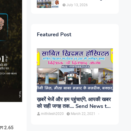
सिंह, प्रकाश यूरो क्लिनिक में होगा
July 13, 2026
परामर्श
Featured Post
ख़बरें भेजें और हम पहुंचाएंगे, आपकी खबर
को सही जगह तक.... Send News to
us!
mithilesh2020
March 22, 2021
-
गभग 2.65