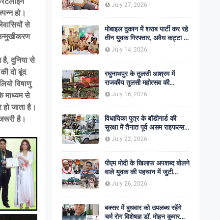
फ्रंटलाइन
शोक की लहर
July 27, 2026
त्पन्न हो।
वासियों से
मोबाइल दुकान में शराब पार्टी कर रहे
 उन्मुखीकरण
तीन युवक गिरफ्तार, अवैध कट्टा व
कारतूस बरामद
July 14, 2026
है, दुनिया से
ी दो बूंद
रघुनाथपुर के तुलसी आश्रम में
राजकीय तुलसी महोत्सव की
लियो विषाणु
अनुशंसा, बीडीओ ने भेजी
े माध्यम से
July 16, 2026
सकारात्मक रिपोर्ट
र हो जाता है।
विधायिका पुत्र के बॉडीगार्ड की
जरूरी है।
सुरक्षा में तैनात पूर्व असम राइफल्स
जवान की गोली मारकर हत्या,
July 22, 2026
सहकर्मी अंगरक्षक गिरफ्तार
पीएम मोदी के खिलाफ अपशब्द बोलने
वाले युवक की पहचान में जुटी
पुलिस, बक्सर एसपी ने दिए सख्त
July 26, 2026
कार्रवाई के संकेत
बक्सर में बुधवार को उपलब्ध रहेंगे
चर्म रोग विशेषज्ञ डॉ. मोहन कुमार