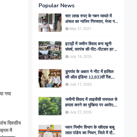
Popular News
चार लाख रुपए के गबन मामले में
अंचल का नाजिर गिरफ्तार, भेजा गया
जेल- sent jail
May 31, 2021
इटाढ़ी में जमीन विवाद बना खूनी
संघर्ष, सरपंच की पीट-पीटकर हत्या;
दो बेटे घायल, सड़क जाम
July 16, 2026
डुमरांव के अक्षत ने नीट में हासिल
की ऑल इंडिया 12,833वीं रैंक,
ऑनलाइन पढ़ाई से रचा सफलता का
July 17, 2026
इतिहास
या गया
जमीनी विवाद में लाइसेंसी रायफल से
हमला करने का मुखिया पर आरोप;
मामले की जांच में जुटी पुलिस
July 27, 2026
 पांच दिवसीय
भवन निर्माण विभाग के संवेदक बाबू
्रम में
लाल पांडेय का निधन, जिले में दौड़ी