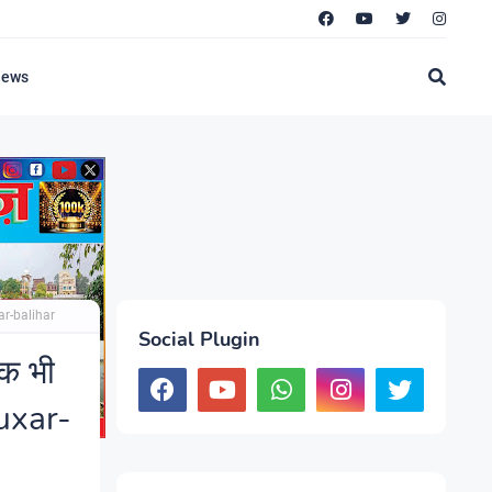
News
har-balihar
Social Plugin
ोक भी
buxar-