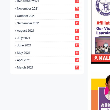
December 2021
63
November 2021
59
October 2021
67
September 2021
11
6
August 2021
11
6
July 2021
15
9
June 2021
17
3
May 2021
18
0
April 2021
90
March 2021
41