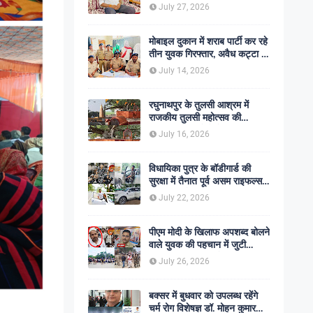
शोक की लहर
July 27, 2026
मोबाइल दुकान में शराब पार्टी कर रहे
तीन युवक गिरफ्तार, अवैध कट्टा व
कारतूस बरामद
July 14, 2026
रघुनाथपुर के तुलसी आश्रम में
राजकीय तुलसी महोत्सव की
अनुशंसा, बीडीओ ने भेजी
July 16, 2026
सकारात्मक रिपोर्ट
विधायिका पुत्र के बॉडीगार्ड की
सुरक्षा में तैनात पूर्व असम राइफल्स
जवान की गोली मारकर हत्या,
July 22, 2026
सहकर्मी अंगरक्षक गिरफ्तार
पीएम मोदी के खिलाफ अपशब्द बोलने
वाले युवक की पहचान में जुटी
पुलिस, बक्सर एसपी ने दिए सख्त
July 26, 2026
कार्रवाई के संकेत
बक्सर में बुधवार को उपलब्ध रहेंगे
चर्म रोग विशेषज्ञ डॉ. मोहन कुमार