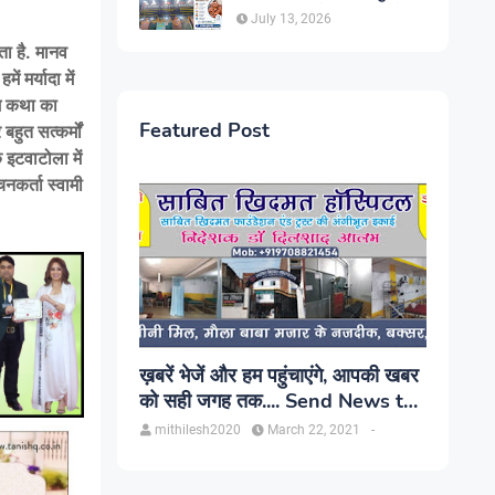
सिंह, प्रकाश यूरो क्लिनिक में होगा
July 13, 2026
परामर्श
ता है. मानव
 मर्यादा में
ाम कथा का
Featured Post
हुत सत्कर्मों
 इटवाटोला में
चनकर्ता स्वामी
ख़बरें भेजें और हम पहुंचाएंगे, आपकी खबर
को सही जगह तक.... Send News to
us!
mithilesh2020
March 22, 2021
-