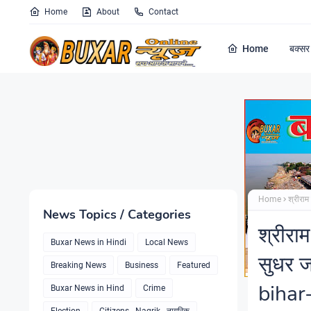
Home
About
Contact
Home
बक्सर 
Home
श्रीराम
News Topics / Categories
श्रीरा
Buxar News in Hindi
Local News
सुधर ज
Breaking News
Business
Featured
bihar
Buxar News in Hind
Crime