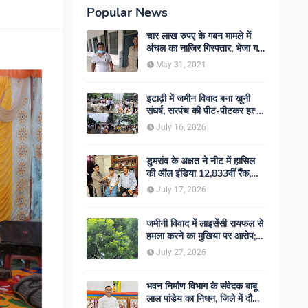
Popular News
चार लाख रुपए के गबन मामले में
अंचल का नाजिर गिरफ्तार, भेजा गया
जेल- sent jail
May 31, 2021
इटाढ़ी में जमीन विवाद बना खूनी
संघर्ष, सरपंच की पीट-पीटकर हत्या;
दो बेटे घायल, सड़क जाम
July 16, 2026
डुमरांव के अक्षत ने नीट में हासिल
की ऑल इंडिया 12,833वीं रैंक,
ऑनलाइन पढ़ाई से रचा सफलता का
July 17, 2026
इतिहास
जमीनी विवाद में लाइसेंसी रायफल से
हमला करने का मुखिया पर आरोप;
मामले की जांच में जुटी पुलिस
July 27, 2026
भवन निर्माण विभाग के संवेदक बाबू
लाल पांडेय का निधन, जिले में दौड़ी