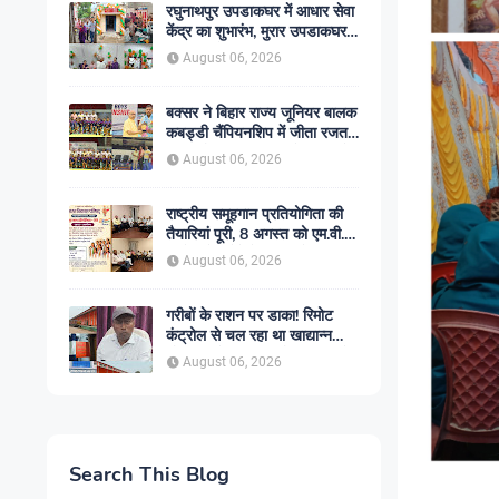
रघुनाथपुर उपडाकघर में आधार सेवा
केंद्र का शुभारंभ, मुरार उपडाकघर
नए भवन में हुआ स्थानांतरित
August 06, 2026
बक्सर ने बिहार राज्य जूनियर बालक
कबड्डी चैंपियनशिप में जीता रजत
पदक, रोमांचक फाइनल में सारण से
August 06, 2026
49-45 से हारा
राष्ट्रीय समूहगान प्रतियोगिता की
तैयारियां पूरी, 8 अगस्त को एम.वी.
कॉलेज में गूंजेंगे देशभक्ति के स्वर
August 06, 2026
गरीबों के राशन पर डाका! रिमोट
कंट्रोल से चल रहा था खाद्यान्न
चोरी का खेल! सिमरी गोदाम कांड में
August 06, 2026
एजीएम हटे, ट्रांसपोर्टर पर शिकंजा,
बड़े ट्रांसपोर्टरों की भूमिका भी चर्चा
में
Search This Blog