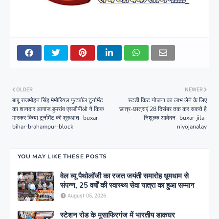
OLDER
NEWER
बाबू राजमोहन सिंह मेमोरियल फुटबॉल टूर्नामेंट
स्टडी किट योजना का लाभ लेने के लिए
का शानदार आगाज,डुमरांव एसडीपीओ ने किक
छात्र-छात्राएं 28 दिसंबर तक कर सकते है
मारकर किया टूर्नामेंट की शुरुआत- buxar-
निशुल्क आवेदन- buxar-jila-
bihar-brahampur-block
niyojanalay
YOU MAY LIKE THESE POSTS
वेल व्यू पैथोलॉजी का रजत जयंती समारोह धूमधाम से
संपन्न, 25 वर्षों की स्वास्थ्य सेवा यात्रा का हुआ सम्मान
August 05, 2026
स्टेशन रोड के मुसाफिरगंज में भारतीय डाकघर