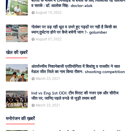
बारिश के मौसम में टायफाइड से बचाव के लिए जिलेवासी रहें सावधान
व सतर्क : डॉ. आलोक सिंह- doctor-alok
August 19, 2022
गोलंबर पर उड़ रही धूल व उभरे हुए गड्ढों पर नही है किसी का
ध्यान,दुर्घटना होने पर कैसे बचेगी जान ?- golumber
August 07, 2022
खेल की ख़बरें
अंतर्राज्यीय निशानेबाजी प्रतियोगिता में शिवांशु व राजवीर ने सात
मेडल जीत जिले का नाम किया रौशन- shooting competition
March 23, 2021
Ind vs Eng 1st ODI: टीम विराट की नजर एक और सीरीज
जीत पर, जानिए पहले वनडे से जुड़ी तमाम बातें
March 23, 2021
मनोरंजन की ख़बरें