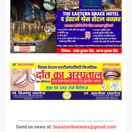
................. ................. ............... ..............
Send us news at:
buxaronlinenews@gmail.com