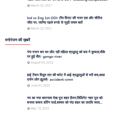
March 23, 2021
Ind vs Eng 1st ODI: टीम विराट की नजर एक और सीरीज
जीत पर, जानिए पहले वनडे से जुड़ी तमाम बातें
March 23, 2021
मनोरंजन की ख़बरें
गंगा स्नान कर घर लौट रही महिला श्रद्धालु को बस ने कुचला,मौके
पर हुई मौत- ganga-river
August 04, 2022
हाई टेंशन विधुत तार की चपेट में आई श्रद्धालुओं से भरी बस,आधा
दर्जन लोग झुलसे- accident-simri
June 01, 2022
नप का नया कारनामा देख पूरा शहर हैरान,सिंडिगेट नहर पुल को
बनाया कचरा डंपिंग यार्ड,बक्सर को गंदा शहर का उपाधि जल्द
दिलाएगा नगर परिषद- nagar-parishad
May 15, 2022