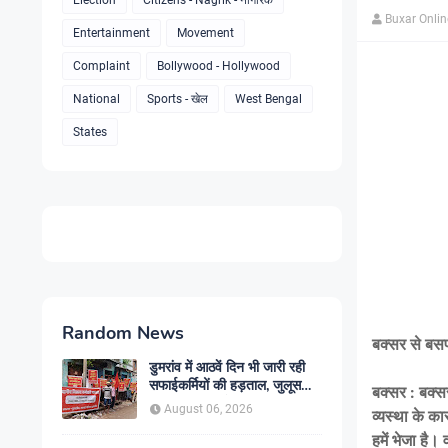
Election
Citizens - Nagrik - नागरिक
Buxar Onli
Entertainment
Movement
Complaint
Bollywood - Hollywood
National
Sports - खेल
West Bengal
States
Random News
बक्सर से बसप
डुमरांव में आठवें दिन भी जारी रही
सफाईकर्मियों की हड़ताल, जुलूस
बक्सर : बक्स
निकाल सरकार के खिलाफ किया
August 06, 2026
व्यस्था के क
प्रदर्शन
हमें भेजा है