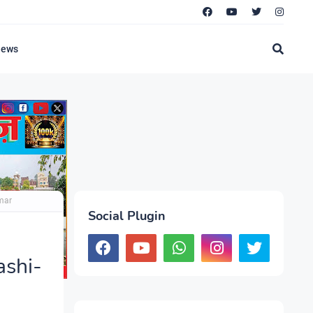
News
umar
Social Plugin
ashi-