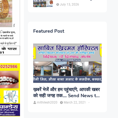
सिंह, प्रकाश यूरो क्लिनिक में होगा
July 13, 2026
परामर्श
Featured Post
ख़बरें भेजें और हम पहुंचाएंगे, आपकी खबर
को सही जगह तक.... Send News to
us!
mithilesh2020
March 22, 2021
-