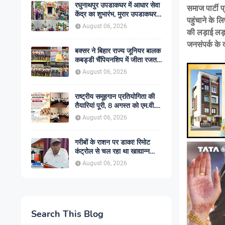
रघुनाथपुर उपडाकघर में आधार सेवा
समाज पार्टी 
केंद्र का शुभारंभ, मुरार उपडाकघर
पहुंचाने के लि
नए भवन में हुआ स्थानांतरित
August 06, 2026
की लड़ाई लड़
जनसंपर्क के
बक्सर ने बिहार राज्य जूनियर बालक
कबड्डी चैंपियनशिप में जीता रजत
पदक, रोमांचक फाइनल में सारण से
August 06, 2026
49-45 से हारा
राष्ट्रीय समूहगान प्रतियोगिता की
तैयारियां पूरी, 8 अगस्त को एम.वी.
कॉलेज में गूंजेंगे देशभक्ति के स्वर
August 06, 2026
गरीबों के राशन पर डाका! रिमोट
कंट्रोल से चल रहा था खाद्यान्न
चोरी का खेल! सिमरी गोदाम कांड में
August 06, 2026
एजीएम हटे, ट्रांसपोर्टर पर शिकंजा,
बड़े ट्रांसपोर्टरों की भूमिका भी चर्चा
में
Search This Blog