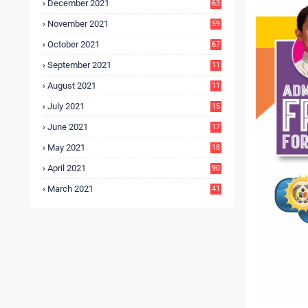
December 2021
63
November 2021
59
October 2021
67
September 2021
11
6
August 2021
11
6
July 2021
15
9
June 2021
17
3
May 2021
18
0
April 2021
90
March 2021
41