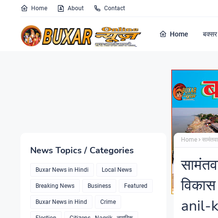
Home
About
Contact
Home
बक्सर 
Home
सामंतव
News Topics / Categories
सामंतव
Buxar News in Hindi
Local News
विकास
Breaking News
Business
Featured
anil-
Buxar News in Hind
Crime