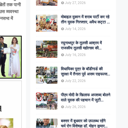
शोक की लहर
July 27, 2026
खेतों तक पानी
ं उस व्यवस्था
मोबाइल दुकान में शराब पार्टी कर रहे
नसभा में
तीन युवक गिरफ्तार, अवैध कट्टा व
कारतूस बरामद
July 14, 2026
रघुनाथपुर के तुलसी आश्रम में
राजकीय तुलसी महोत्सव की
अनुशंसा, बीडीओ ने भेजी
July 16, 2026
सकारात्मक रिपोर्ट
विधायिका पुत्र के बॉडीगार्ड की
सुरक्षा में तैनात पूर्व असम राइफल्स
जवान की गोली मारकर हत्या,
July 22, 2026
सहकर्मी अंगरक्षक गिरफ्तार
पीएम मोदी के खिलाफ अपशब्द बोलने
वाले युवक की पहचान में जुटी
पुलिस, बक्सर एसपी ने दिए सख्त
July 26, 2026
कार्रवाई के संकेत
बक्सर में बुधवार को उपलब्ध रहेंगे
चर्म रोग विशेषज्ञ डॉ. मोहन कुमार