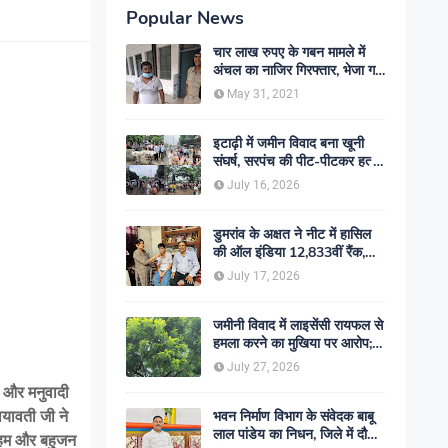
Popular News
चार लाख रुपए के गबन मामले में
अंचल का नाजिर गिरफ्तार, भेजा गया
जेल- sent jail
May 31, 2021
इटाढ़ी में जमीन विवाद बना खूनी
संघर्ष, सरपंच की पीट-पीटकर हत्या;
दो बेटे घायल, सड़क जाम
July 16, 2026
डुमरांव के अक्षत ने नीट में हासिल
की ऑल इंडिया 12,833वीं रैंक,
ऑनलाइन पढ़ाई से रचा सफलता का
July 17, 2026
इतिहास
जमीनी विवाद में लाइसेंसी रायफल से
हमला करने का मुखिया पर आरोप;
मामले की जांच में जुटी पुलिस
July 27, 2026
ी और मनुवादी
ायावती जी ने
भवन निर्माण विभाग के संवेदक बाबू
लाल पांडेय का निधन, जिले में दौड़ी
ए हम और बहुजन