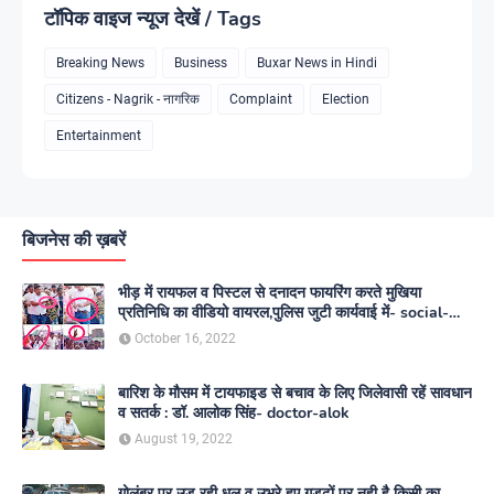
टॉपिक वाइज न्यूज देखें / Tags
Breaking News
Business
Buxar News in Hindi
Citizens - Nagrik - नागरिक
Complaint
Election
Entertainment
बिजनेस की ख़बरें
भीड़ में रायफल व पिस्टल से दनादन फायरिंग करते मुखिया
प्रतिनिधि का वीडियो वायरल,पुलिस जुटी कार्यवाई में- social-
media
October 16, 2022
बारिश के मौसम में टायफाइड से बचाव के लिए जिलेवासी रहें सावधान
व सतर्क : डॉ. आलोक सिंह- doctor-alok
August 19, 2022
गोलंबर पर उड़ रही धूल व उभरे हुए गड्ढों पर नही है किसी का