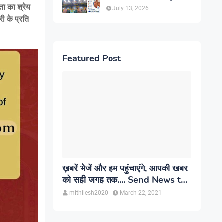
सिंह, प्रकाश यूरो क्लिनिक में होगा
ता का श्रेय
July 13, 2026
परामर्श
री के प्रति
Featured Post
ख़बरें भेजें और हम पहुंचाएंगे, आपकी खबर
को सही जगह तक.... Send News to
us!
mithilesh2020
March 22, 2021
-