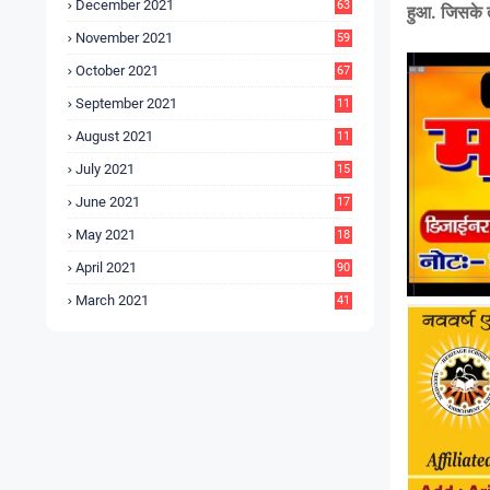
December 2021
63
हुआ. जिसके त
November 2021
59
October 2021
67
September 2021
11
6
August 2021
11
6
July 2021
15
9
June 2021
17
3
May 2021
18
0
April 2021
90
March 2021
41