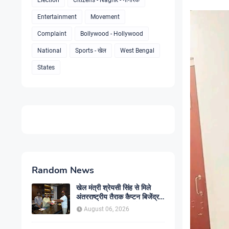
Election
Citizens - Nagrik - नागरिक
Entertainment
Movement
Complaint
Bollywood - Hollywood
National
Sports - खेल
West Bengal
States
Random News
खेल मंत्री श्रेयसी सिंह से मिले
अंतरराष्ट्रीय तैराक कैप्टन बिजेंद्र
सिंह, गोकुल जलाशय में तैराकी
August 06, 2026
प्रशिक्षण केंद्र शुरू करने की उठाई
मांग