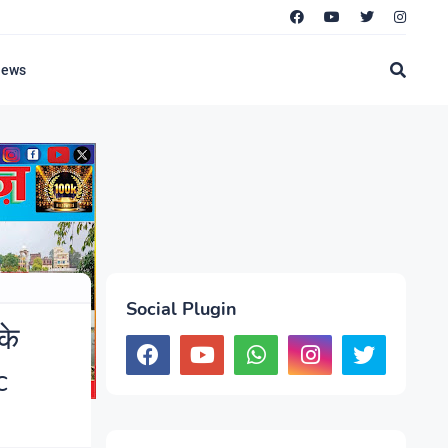
News
Social Plugin
के
c