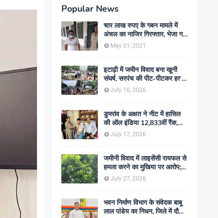
Popular News
चार लाख रुपए के गबन मामले में
अंचल का नाजिर गिरफ्तार, भेजा गया
जेल- sent jail
May 31, 2021
इटाढ़ी में जमीन विवाद बना खूनी
संघर्ष, सरपंच की पीट-पीटकर हत्या;
दो बेटे घायल, सड़क जाम
July 16, 2026
डुमरांव के अक्षत ने नीट में हासिल
की ऑल इंडिया 12,833वीं रैंक,
ऑनलाइन पढ़ाई से रचा सफलता का
July 17, 2026
इतिहास
जमीनी विवाद में लाइसेंसी रायफल से
हमला करने का मुखिया पर आरोप;
मामले की जांच में जुटी पुलिस
July 27, 2026
भवन निर्माण विभाग के संवेदक बाबू
लाल पांडेय का निधन, जिले में दौड़ी