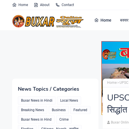
Home
About
Contact
Home
बक्सर 
Home
UPSC की
News Topics / Categories
UPSC की
Buxar News in Hindi
Local News
सिद्धा
Breaking News
Business
Featured
Buxar News in Hind
Crime
Buxar Onli