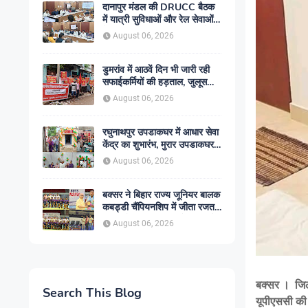
दानापुर मंडल की DRUCC बैठक
में यात्री सुविधाओं और रेल सेवाओं
के विस्तार पर मंथन, अधिकारियों को
August 06, 2026
दिए गए आवश्यक निर्देश
डुमरांव में आठवें दिन भी जारी रही
सफाईकर्मियों की हड़ताल, जुलूस
निकाल सरकार के खिलाफ किया
August 06, 2026
प्रदर्शन
रघुनाथपुर उपडाकघर में आधार सेवा
केंद्र का शुभारंभ, मुरार उपडाकघर
नए भवन में हुआ स्थानांतरित
August 06, 2026
बक्सर ने बिहार राज्य जूनियर बालक
कबड्डी चैंपियनशिप में जीता रजत
पदक, रोमांचक फाइनल में सारण से
August 06, 2026
49-45 से हारा
बक्सर । जिले
Search This Blog
यूपीएससी की 