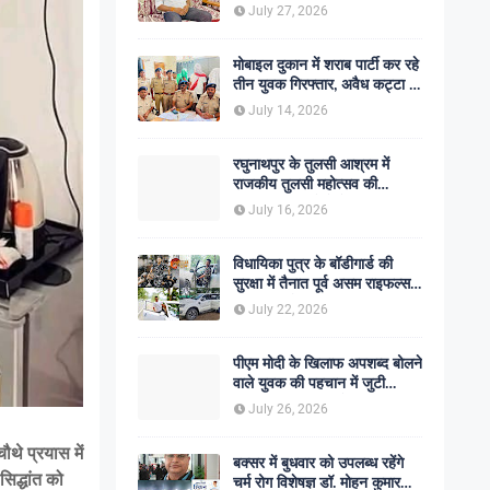
शोक की लहर
July 27, 2026
मोबाइल दुकान में शराब पार्टी कर रहे
तीन युवक गिरफ्तार, अवैध कट्टा व
कारतूस बरामद
July 14, 2026
रघुनाथपुर के तुलसी आश्रम में
राजकीय तुलसी महोत्सव की
अनुशंसा, बीडीओ ने भेजी
July 16, 2026
सकारात्मक रिपोर्ट
विधायिका पुत्र के बॉडीगार्ड की
सुरक्षा में तैनात पूर्व असम राइफल्स
जवान की गोली मारकर हत्या,
July 22, 2026
सहकर्मी अंगरक्षक गिरफ्तार
पीएम मोदी के खिलाफ अपशब्द बोलने
वाले युवक की पहचान में जुटी
पुलिस, बक्सर एसपी ने दिए सख्त
July 26, 2026
कार्रवाई के संकेत
थे प्रयास में
बक्सर में बुधवार को उपलब्ध रहेंगे
िद्धांत को
चर्म रोग विशेषज्ञ डॉ. मोहन कुमार