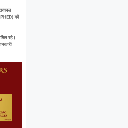
 तत्काल
ग (PHED) की
ामिल रहे।
जानकारी