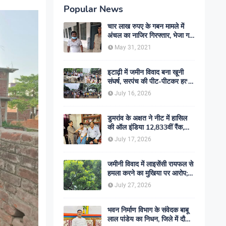
Popular News
चार लाख रुपए के गबन मामले में
अंचल का नाजिर गिरफ्तार, भेजा गया
जेल- sent jail
May 31, 2021
इटाढ़ी में जमीन विवाद बना खूनी
संघर्ष, सरपंच की पीट-पीटकर हत्या;
दो बेटे घायल, सड़क जाम
July 16, 2026
डुमरांव के अक्षत ने नीट में हासिल
की ऑल इंडिया 12,833वीं रैंक,
ऑनलाइन पढ़ाई से रचा सफलता का
July 17, 2026
इतिहास
जमीनी विवाद में लाइसेंसी रायफल से
हमला करने का मुखिया पर आरोप;
मामले की जांच में जुटी पुलिस
July 27, 2026
भवन निर्माण विभाग के संवेदक बाबू
लाल पांडेय का निधन, जिले में दौड़ी