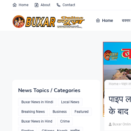
Home
About
Contact
Home
बक्सर 
Home
पाइप ल
News Topics / Categories
पाइप ल
Buxar News in Hindi
Local News
के बाद
Breaking News
Business
Featured
Buxar News in Hind
Crime
Buxar Onli