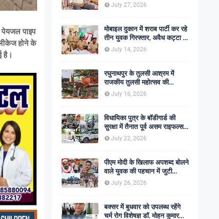
शोक की लहर
July 27, 2026
मोबाइल दुकान में शराब पार्टी कर रहे
ें पेयजल पाइप
तीन युवक गिरफ्तार, अवैध कट्टा व
लीकेज होने के
कारतूस बरामद
July 14, 2026
ई है।
रघुनाथपुर के तुलसी आश्रम में
राजकीय तुलसी महोत्सव की
अनुशंसा, बीडीओ ने भेजी
July 16, 2026
सकारात्मक रिपोर्ट
विधायिका पुत्र के बॉडीगार्ड की
सुरक्षा में तैनात पूर्व असम राइफल्स
जवान की गोली मारकर हत्या,
July 22, 2026
सहकर्मी अंगरक्षक गिरफ्तार
पीएम मोदी के खिलाफ अपशब्द बोलने
वाले युवक की पहचान में जुटी
पुलिस, बक्सर एसपी ने दिए सख्त
July 26, 2026
कार्रवाई के संकेत
बक्सर में बुधवार को उपलब्ध रहेंगे
चर्म रोग विशेषज्ञ डॉ. मोहन कुमार