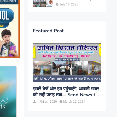
सिंह, प्रकाश यूरो क्लिनिक में होगा
July 13, 2026
परामर्श
Featured Post
ख़बरें भेजें और हम पहुंचाएंगे, आपकी खबर
को सही जगह तक.... Send News to
us!
mithilesh2020
March 22, 2021
-