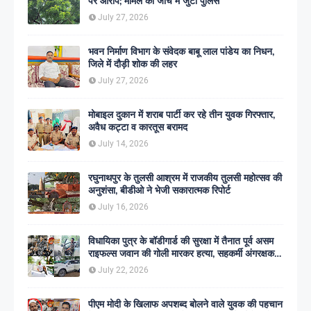
पर आरोप; मामले की जांच में जुटी पुलिस
July 27, 2026
भवन निर्माण विभाग के संवेदक बाबू लाल पांडेय का निधन,
जिले में दौड़ी शोक की लहर
July 27, 2026
मोबाइल दुकान में शराब पार्टी कर रहे तीन युवक गिरफ्तार,
अवैध कट्टा व कारतूस बरामद
July 14, 2026
रघुनाथपुर के तुलसी आश्रम में राजकीय तुलसी महोत्सव की
अनुशंसा, बीडीओ ने भेजी सकारात्मक रिपोर्ट
July 16, 2026
विधायिका पुत्र के बॉडीगार्ड की सुरक्षा में तैनात पूर्व असम
राइफल्स जवान की गोली मारकर हत्या, सहकर्मी अंगरक्षक
गिरफ्तार
July 22, 2026
पीएम मोदी के खिलाफ अपशब्द बोलने वाले युवक की पहचान