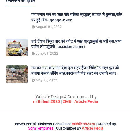
मनोरंजन की ख़बरें
गंगा स्नान कर घर लौट रही महिला श्रद्धालु को बस ने कुचला,मौके
पर हुई मौत- ganga-river
August 04, 2022
हाई टेंशन विधुत तार की चपेट में आई श्रद्धालुओं से भरी बस,आधा
दर्जन लोग झुलसे- accident-simri
June 01, 2022
नप का नया कारनामा देख पूरा शहर हैरान,सिंडिगेट नहर पुल को
बनाया कचरा डंपिंग यार्ड,बक्सर को गंदा शहर का उपाधि जल्द
दिलाएगा नगर परिषद- nagar-parishad
May 15, 2022
Website Design & Development by
mithilesh2020
|
ZMU
|
Article Pedia
News Portal Business Consultant
mithilesh2020
| Created By
SoraTemplates
| Customized By
Article Pedia